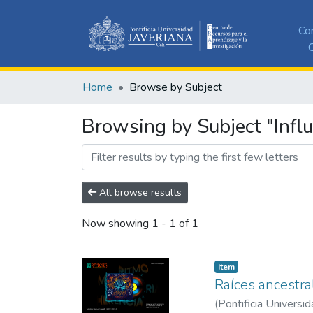
Co
C
Home
Browse by Subject
Browsing by Subject "Influ
All browse results
Now showing
1 - 1 of 1
Item
Raíces ancestral
(
Pontificia Universid