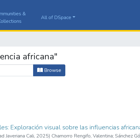
mmunities &
All of DSpace
ollections
encia africana"
Browse
es: Exploración visual sobre las influencias africa
ad Javeriana Cali
,
2025
)
Chamorro Rengifo, Valentina
;
Sánchez Gó