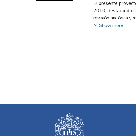
El presente proyecto
2010, destacando có
revisión histórica y 
instrumentales y cul
Show more
plantea una estrateg
comunidad estudianti
línea de respuesta a
comprensión de la he
procesos educativos 