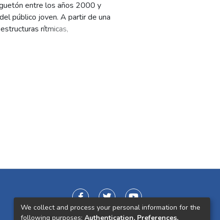
 reguetón entre los años 2000 y
l público joven. A partir de una
 estructuras rítmicas,
eño de comunicación visual, se
 apreciación cultural dentro de la
lidada mediante un formulario en
 proyecto. Este trabajo aporta a la
al del diseño para facilitar
We collect and process your personal information for the
following purposes:
Authentication, Preferences,