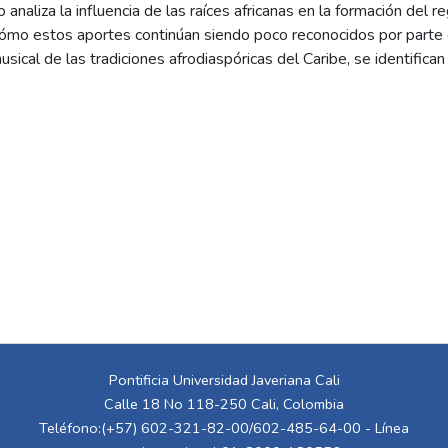
 analiza la influencia de las raíces africanas en la formación del
mo estos aportes continúan siendo poco reconocidos por parte de
musical de las tradiciones afrodiaspóricas del Caribe, se identifican
turales que han definido la evolución del género. A través del dis
ia narrativa que permite visibilizar estas conexiones y fomentar la
l de la Pontificia Universidad Javeriana Cali. La propuesta fue va
bierta y una evaluación presencial durante la exposición física del
rencia africana en la música contemporánea y demuestra el potenci
significativos en la Generación Z.
Pontificia Universidad Javeriana Cali
Calle 18 No 118-250 Cali, Colombia
Teléfono:(+57) 602-321-82-00/602-485-64-00 - Línea