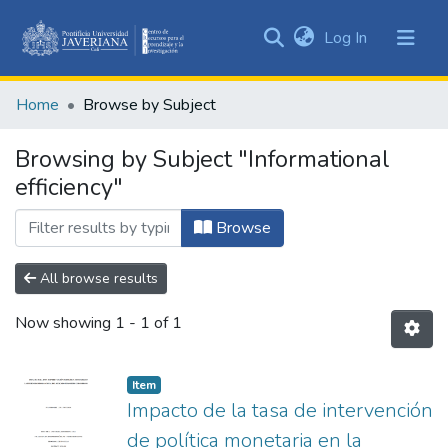
(current)
Log In
Communities
&
Home
Browse by Subject
Collections
All of DSpace
Browsing by Subject "Informational
efficiency"
Browse
All browse results
Now showing
1 - 1 of 1
Item
Impacto de la tasa de intervención
de política monetaria en la