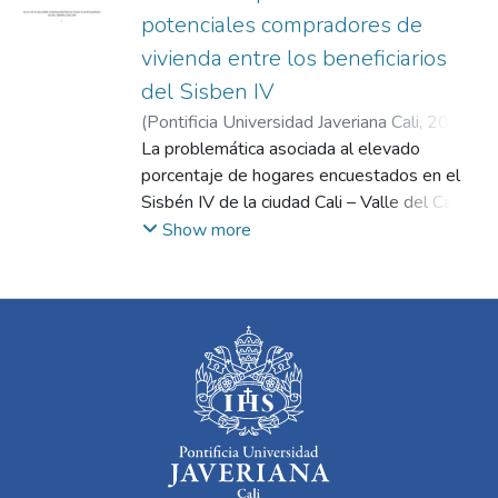
potenciales compradores de
vivienda entre los beneficiarios
del Sisben IV
(
Pontificia Universidad Javeriana Cali
,
2024
)
Marulanda Walles, Ximena
La problemática asociada al elevado
;
Bedoya Saenz,
John Jairo
porcentaje de hogares encuestados en el
;
Arteaga Botero, Gustavo Adolfo
Sisbén IV de la ciudad Cali – Valle del Cauca
que no cuenta con vivienda propia y que
Show more
desconocen su potencialidad como posibles
compradores, es razón por la cual el
objetivo de la presente investigación es
aplicar técnicas de aprendizaje automático
para identificar potenciales compradores de
vivienda entre los beneficiarios del Sisbén
IV en Santiago de Cali. A partir de la
información suministrada por el
Departamento Administrativo de
Planeación Distrital de la ciudad para el año