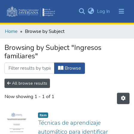
(current)
Log In
Communities
&
Home
Browse by Subject
Collections
All of DSpace
Browsing by Subject "Ingresos
familiares"
Browse
All browse results
Now showing
1 - 1 of 1
Item
Técnicas de aprendizaje
automático para identificar