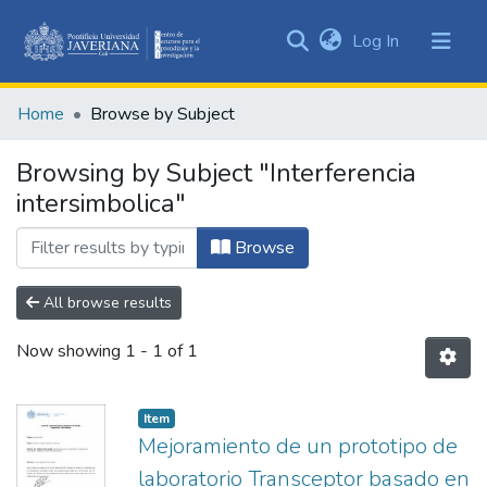
(current)
Log In
Communities
&
Home
Browse by Subject
Collections
All of DSpace
Browsing by Subject "Interferencia
intersimbolica"
Browse
All browse results
Now showing
1 - 1 of 1
Item
Mejoramiento de un prototipo de
laboratorio Transceptor basado en