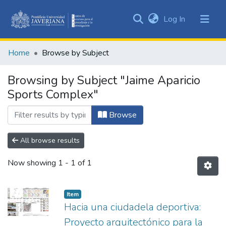
(current)
Log In
Communities
&
Home
Browse by Subject
Collections
All of DSpace
Browsing by Subject "Jaime Aparicio
Sports Complex"
Browse
All browse results
Now showing
1 - 1 of 1
Item
Hacia una ciudadela deportiva:
Proyecto arquitectónico para la