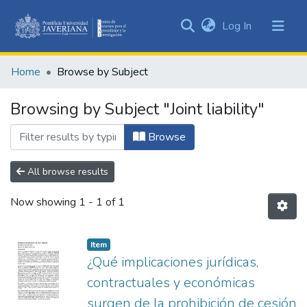
(current)
Log In
Communities
&
Home
Browse by Subject
Collections
All of DSpace
Browsing by Subject "Joint liability"
Browse
All browse results
Now showing
1 - 1 of 1
Item
¿Qué implicaciones jurídicas,
contractuales y económicas
surgen de la prohibición de cesión