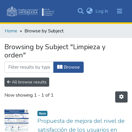
(current)
Log In
Communities
&
Home
Browse by Subject
Collections
All of DSpace
Browsing by Subject "Limpieza y
orden"
Browse
All browse results
Now showing
1 - 1 of 1
Item
Propuesta de mejora del nivel de
satisfacción de los usuarios en