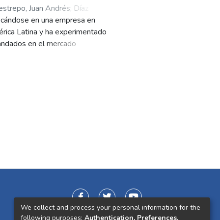
strepo, Juan Andrés
;
Díaz
focándose en una empresa en
érica Latina y ha experimentado
mandados en el mercado
copias, diálisis, transfusiones,
productos médicos plásticos y
argo, la empresa enfrenta desafíos
men de pedidos que reciben. Para
para reducir los retrasos en la
royecto incluyen al equipo de
a, comercial, servicio al cliente y
r y priorizar los grupos de interés.
trasados, ciclo de pedido,
 datos) e idear soluciones
modelo de simulación de eventos
 escenarios.
We collect and process your personal information for the
following purposes:
Authentication, Preferences,