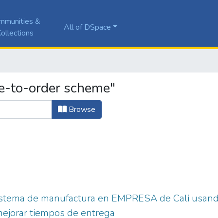
mmunities &
All of DSpace
ollections
e-to-order scheme"
Browse
istema de manufactura en EMPRESA de Cali usand
mejorar tiempos de entrega