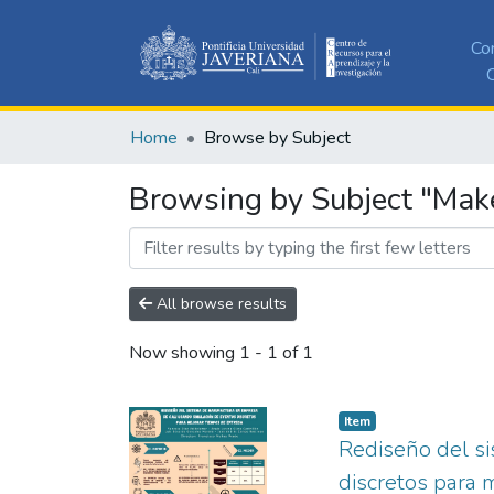
Co
C
Home
Browse by Subject
Browsing by Subject "Mak
All browse results
Now showing
1 - 1 of 1
Item
Rediseño del s
discretos para 