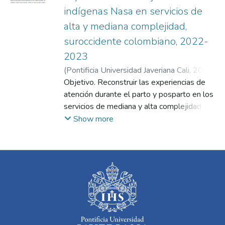
indígenas Nasa en servicios de
alta y mediana complejidad,
suroccidente colombiano, 2022-
2023
(
Pontificia Universidad Javeriana Cali
,
2024
)
Medina Cortés, Tatiana
Objetivo. Reconstruir las experiencias de
;
Ulcue Ramos,
Carlos Andrés
atención durante el parto y posparto en los
;
Herrán Arias, Sandra Liliana
servicios de mediana y alta complejidad de
las mujeres indígenas Nasa del municipio de
Show more
Toribio, Cauca, que asistieron al programa
Mujer Dadora de Vida entre los años 2022
a 2023. Métodos. Se realizó un estudio
cualitativo fenomenológico de tipo
exploratorio y descriptivo, con un muestreo
descriptivo, homogéneo e intencional.
Resultados. Las experiencias narradas por
las mujeres indígenas Nasa en relación con