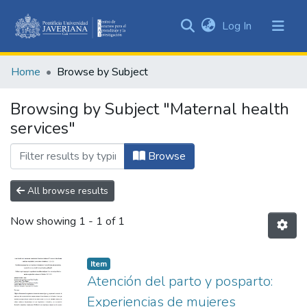
(current)
Log In
Communities
&
Home
Browse by Subject
Collections
All of DSpace
Browsing by Subject "Maternal health
services"
Browse
All browse results
Now showing
1 - 1 of 1
Item
Atención del parto y posparto:
Experiencias de mujeres