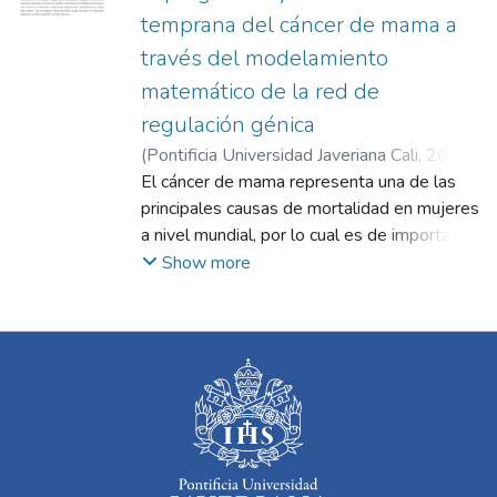
temprana del cáncer de mama a
través del modelamiento
matemático de la red de
regulación génica
(
Pontificia Universidad Javeriana Cali
,
2025
)
Prado Echeverri, Alejandro
El cáncer de mama representa una de las
;
Clavijo Buriticá,
Diana Carolina
principales causas de mortalidad en mujeres
;
Quimbaya Gómez, Mauricio
Alberto
a nivel mundial, por lo cual es de importancia
estudiar y entender cómo se lleva a cabo la
Show more
progresión tumoral a nivel celular para
proponer algunos mecanismos que permitan
un diagnóstico temprano o un tratamiento
dirigido. En esta investigación se realizó un
enfoque desde la biología de sistemas para
modelar matemáticamente la red de
regulación génica del gen KIF2C, una
kinesina implicada en la dinámica de los