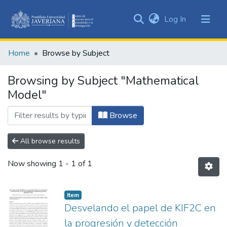
(current)
Log In
Communities
&
Home
Browse by Subject
Collections
All of DSpace
Browsing by Subject "Mathematical
Model"
Browse
All browse results
Now showing
1 - 1 of 1
Item
Desvelando el papel de KIF2C en
la progresión y detección