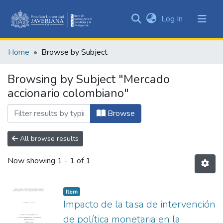
(current)
Log In
Communities
&
Home
Browse by Subject
Collections
All of DSpace
Browsing by Subject "Mercado
accionario colombiano"
Browse
All browse results
Now showing
1 - 1 of 1
Item
Impacto de la tasa de intervención
de política monetaria en la