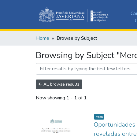
Co
C
Home
Browse by Subject
Browsing by Subject "Mer
All browse results
Now showing
1 - 1 of 1
Item
Oportunidades c
reveladas entr