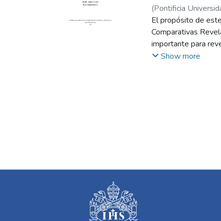
(
Pontificia Universid
Mauricio
El propósito de este
Comparativas Revela
importante para reve
estadísticas oficial
Show more
Departamento Admini
identificar lo revela
ventajas comparativa
(RCA). Utilizando el
productos colombian
productos vietnamit