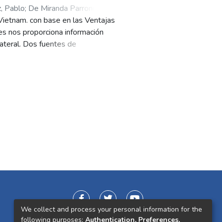
, Pablo
;
De Miranda Parrondo,
 Vietnam. con base en las Ventajas
s nos proporciona información
lateral. Dos fuentes de
nacionales (Trademap) y
icas de Colombia (DANE). Para
ladas Se utilizó la ventaja
 lo siguiente Se encontraron 106
 contraste notable con los 219
We collect and process your personal information for the
following purposes:
Authentication, Preferences,