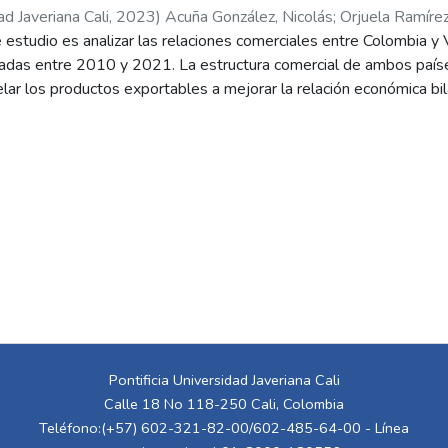
ad Javeriana Cali
,
2023
)
Acuña González, Nicolás
;
Orjuela Ramírez
 estudio es analizar las relaciones comerciales entre Colombia y
das entre 2010 y 2021. La estructura comercial de ambos paíse
lar los productos exportables a mejorar la relación económica bi
es, Estadísticas Comerciales para el Desarrollo de Negocios Inter
strativo Nacional de Para este análisis se utilizan las estadíst
do
s de los dos países, el Índice Bela Balassa de Comparativas Reve
 RCA y el Índice de Intensidad de Importaciones (III), se obtiene
os con oportunidades de expansión en el mercado vietnamita, un
as con oportunidades de expansión en el Mercado colombiano
Pontificia Universidad Javeriana Cali
Calle 18 No 118-250 Cali, Colombia
Teléfono:(+57) 602-321-82-00/602-485-64-00 - Línea