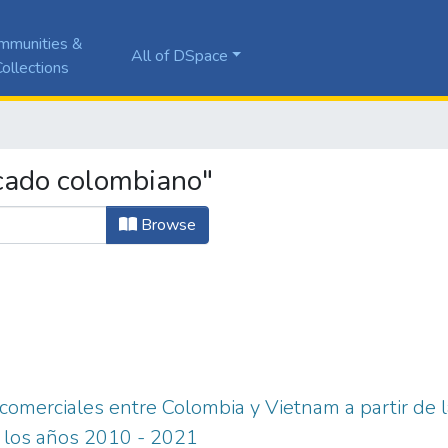
mmunities &
All of DSpace
ollections
cado colombiano"
Browse
omerciales entre Colombia y Vietnam a partir de l
e los años 2010 - 2021