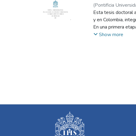
(
Pontificia Universid
Esta tesis doctoral 
y en Colombia, inte
En una primera etap
la política monetari
Show more
muestran que la polí
que México presenta
laborales de la regi
del desempleo y su d
mercado laboral. El
duración del desemp
Finalmente, el estudi
mostrando que influy
evidencia empírica 
Colombia y la región