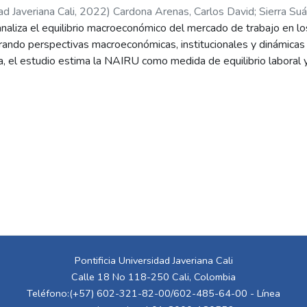
ad Javeriana Cali
,
2022
)
Cardona Arenas, Carlos David
;
Sierra Sua
analiza el equilibrio macroeconómico del mercado de trabajo en los
grando perspectivas macroeconómicas, institucionales y dinámicas
a, el estudio estima la NAIRU como medida de equilibrio laboral
a —particularmente la tasa de interés de intervención— afectan es
tica monetaria incide de manera significativa sobre la NAIRU en C
 un comportamiento más exógeno, lo que evidencia diferencias e
ón. El trabajo profundiza en el caso colombiano identificando facto
uración, destacando las remesas, los ingresos no laborales y las 
 análisis demuestra que estos factores pueden prolongar la búsq
leo y generar histéresis, especialmente en contextos de crisis 
o incorpora variables institucionales como sindicalización, tipos d
en de manera diferenciada en la duración del desempleo urbano. 
relevante para comprender los determinantes estructurales y coy
, ofreciendo fundamentos para la formulación de políticas laboral
Pontificia Universidad Javeriana Cali
Calle 18 No 118-250 Cali, Colombia
Teléfono:(+57) 602-321-82-00/602-485-64-00 - Línea