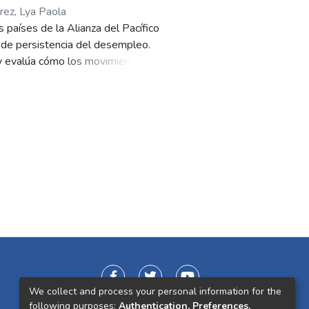
́rez, Lya Paola
 países de la Alianza del Pacífico
 de persistencia del desempleo.
 y evalúa cómo los movimientos de
te equilibrio. Los resultados
hile, Colombia y Perú, mientras
structurales entre los mercados
res que explican la persistencia
condiciones institucionales del
ueda de empleo, incrementar la
como la pandemia por Covid‑19.
e contrato y regulaciones,
En conjunto, la tesis aporta
unturales del desempleo en
es y monetarias más efectivas.
We collect and process your personal information for the
following purposes:
Authentication, Preferences,