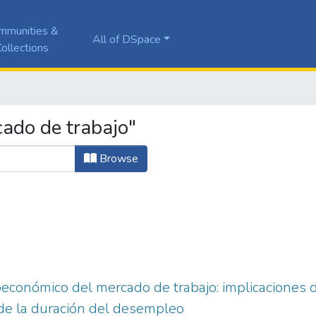
mmunities &
All of DSpace
ollections
ado de trabajo"
Browse
oeconómico del mercado de trabajo: implicaciones d
de la duración del desempleo