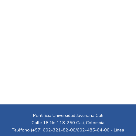
Pontificia Universidad Javeriana Cali
Calle 18 No 118-250 Cali, Colombia
Teléfono:(+57) 602-321-82-00/602-485-64-00 - Línea