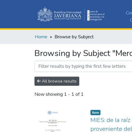
Co
C
Home
Browse by Subject
Browsing by Subject "Mer
All browse results
Now showing
1 - 1 of 1
Item
MIES: de la raíz
proveniente de