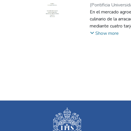
(
Pontificia Universid
En el mercado agroec
culinario de la arra
mediante cuatro tar
cotidianos. A través
Show more
materiales gráficos 
espacios agroecológi
alimentarias más con