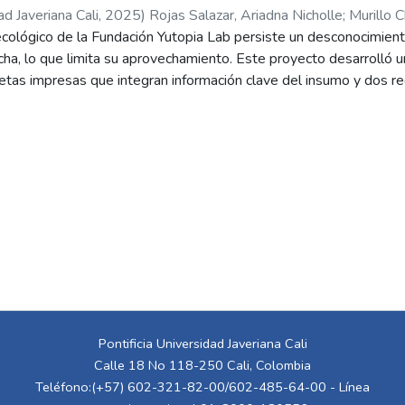
ad Javeriana Cali
,
2025
)
Rojas Salazar, Ariadna Nicholle
;
Murillo 
ológico de la Fundación Yutopia Lab persiste un desconocimiento 
cacha, lo que limita su aprovechamiento. Este proyecto desarrolló 
jetas impresas que integran información clave del insumo y dos r
 de revisión bibliográfica, experimentación culinaria y validación 
claros y atractivos pueden fortalecer la comprensión del tubércul
cos. El resultado final presenta una herramienta accesible y repl
scientes y sostenibles.
Pontificia Universidad Javeriana Cali
Calle 18 No 118-250 Cali, Colombia
Teléfono:(+57) 602-321-82-00/602-485-64-00 - Línea