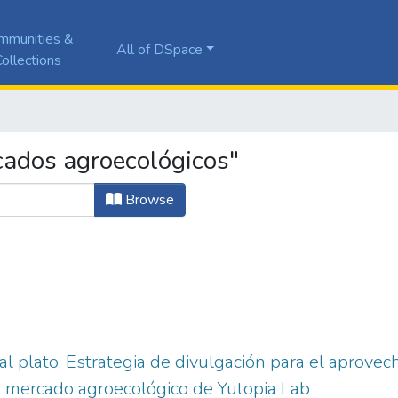
mmunities &
All of DSpace
ollections
cados agroecológicos"
Browse
 al plato. Estrategia de divulgación para el aprove
l mercado agroecológico de Yutopia Lab