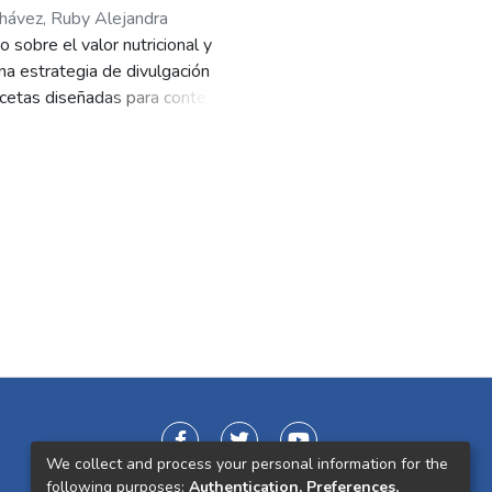
Chávez, Ruby Alejandra
sobre el valor nutricional y
una estrategia de divulgación
ecetas diseñadas para contextos
en campo, se evidenció que
o e incentivar su consumo en
icable para promover prácticas
We collect and process your personal information for the
following purposes:
Authentication, Preferences,