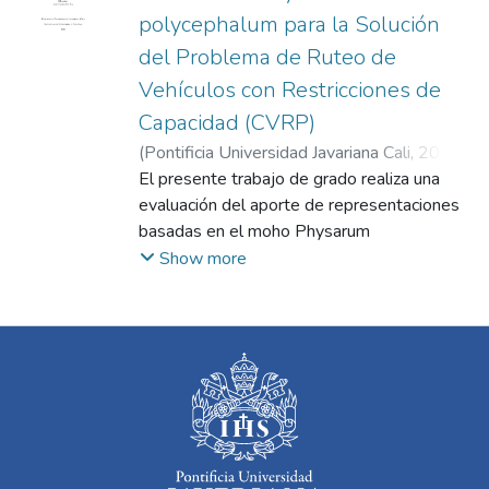
polycephalum para la Solución
del Problema de Ruteo de
Vehículos con Restricciones de
Capacidad (CVRP)
(
Pontificia Universidad Javariana Cali
,
2025
)
Blanco Ríos, Laura Sofía
El presente trabajo de grado realiza una
;
Paz Roa, Juan
Camilo
evaluación del aporte de representaciones
basadas en el moho Physarum
polycephalum en algoritmos de solución
Show more
para problemas de distribución de redes, en
particular, para el problema de ruteo de
vehículos con restricciones de capacidad
(CVRP). En el desarrollo del trabajose
implementa un algoritmo híbrido de
optimización por colonia de hormigas con
ciertas representaciones basadas en el
comportamiento del moho mucilaginoso