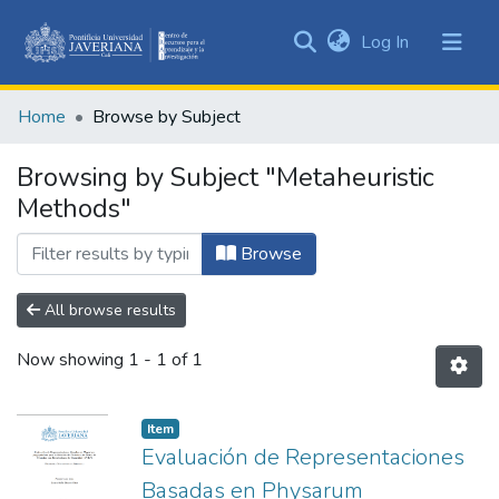
(current)
Log In
Communities
&
Home
Browse by Subject
Collections
All of DSpace
Browsing by Subject "Metaheuristic
Methods"
Browse
All browse results
Now showing
1 - 1 of 1
Item
Evaluación de Representaciones
Basadas en Physarum