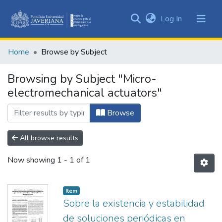
(current)
Log In
Communities
&
Home
Browse by Subject
Collections
All of DSpace
Browsing by Subject "Micro-
electromechanical actuators"
Browse
All browse results
Now showing
1 - 1 of 1
Item
Sobre la existencia y estabilidad
de soluciones periódicas en