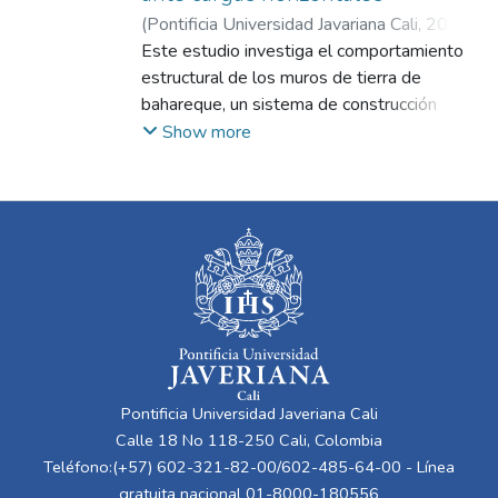
(
Pontificia Universidad Javariana Cali
,
2024
)
Cristancho Barrios, Karol Julieth
Este estudio investiga el comportamiento
;
Otálvaro
Calle, Iván Fernando
estructural de los muros de tierra de
bahareque, un sistema de construcción
tradicional de Colombia, específicamente
Show more
del surocciodente colombiano,
departamento del Valle del Cauca, municipio
de Jamundí, comunidad La Estrella. Los
muros de bahareque, compuestos por
guadua o marcos de madera rellenos con
mezclas de tierra, han demostrado una
considerable resiliencia en zonas sísmicas
debido a su naturaleza liviana y flexible. A
pesar de su uso generalizado en estas
comunidades, existen datos científicos
Pontificia Universidad Javeriana Cali
limitados sobre su desempeño sísmico bajo
Calle 18 No 118-250 Cali, Colombia
cargas horizontales cíclicas en el plano. Esta
Teléfono:(+57) 602-321-82-00/602-485-64-00 - Línea
investigación busca bordar esta brecha
gratuita nacional 01-8000-180556