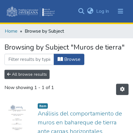
(current)
Log In
Communities
&
Home
Browse by Subject
Collections
All of DSpace
Browsing by Subject "Muros de tierra"
Browse
All browse results
Now showing
1 - 1 of 1
Item
Análisis del comportamiento de
muros en bahareque de tierra
ante cargas horizontales