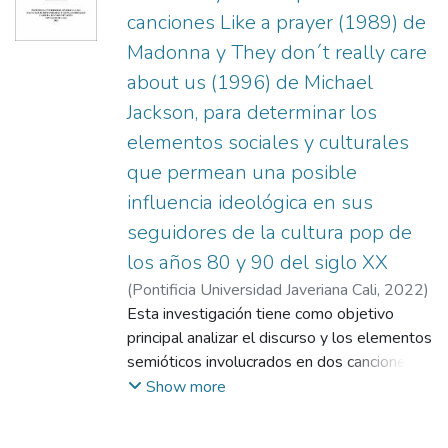
canciones Like a prayer (1989) de
Madonna y They don´t really care
about us (1996) de Michael
Jackson, para determinar los
elementos sociales y culturales
que permean una posible
influencia ideológica en sus
seguidores de la cultura pop de
los años 80 y 90 del siglo XX
(
Pontificia Universidad Javeriana Cali
,
2022
)
Salazar Tawil, Gabriela
Esta investigación tiene como objetivo
;
Chacón Peña, Sergio
principal analizar el discurso y los elementos
semióticos involucrados en dos canciones y
sus videoclips, con el fin de determinar sus
Show more
posibles influencias sociales y culturales en
razón de la cultura pop de los años 80 y 90