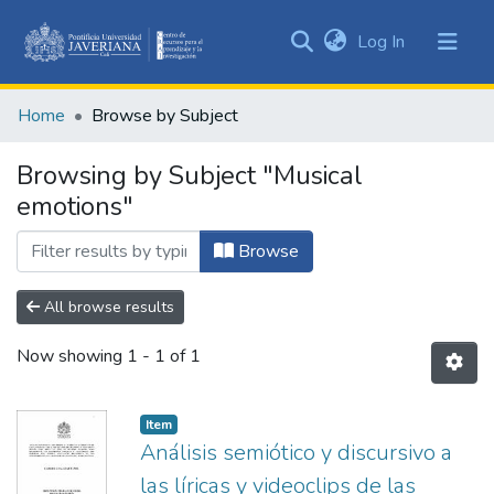
(current)
Log In
Communities
&
Home
Browse by Subject
Collections
All of DSpace
Browsing by Subject "Musical
emotions"
Browse
All browse results
Now showing
1 - 1 of 1
Item
Análisis semiótico y discursivo a
las líricas y videoclips de las