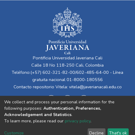
del siglo XX. En ese sentido, se
determinaron otros objetivos más
específicos, en aras del alcance del objetivo
principal de este trabajo.
De este modo, los objetivos específicos
son, por una parte, caracterizar los
elementos constituyentes de la cultura pop
en relación con la propuesta musical de
Pontificia Universidad Javeriana Cali
Madonna y Michael Jackson en las canciones
Calle 18 No 118-250 Cali, Colombia
Like a prayer (1989) y They don´t really
Teléfono:(+57) 602-321-82-00/602-485-64-00 - Línea
care about us (1996) respectivamente.
gratuita nacional 01-8000-180556
Consecutivamente, determinar los
Contacto repositorio Vitela:
vitela@javerianacali.edu.co
contenidos de corte ideológico social y
cultural presentes en el discurso de las
We collect and process your personal information for the
letras de las canciones Like a prayer (1989)
following purposes:
Authentication, Preferences,
y They don´t care about us (1996)
Acknowledgement and Statistics
.
respectivamente. Para finalmente,
To learn more, please read our
privacy policy
.
Evidenciar las relaciones de contenido y la
Cookie
Privacy
End User
Send
posible crítica social y cultural mostrada a
Customize
Decline
That's ok