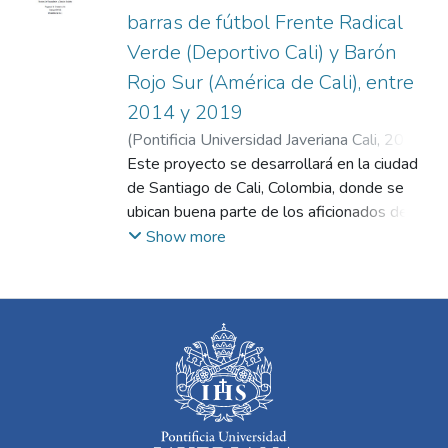
barras de fútbol Frente Radical
Verde (Deportivo Cali) y Barón
Rojo Sur (América de Cali), entre
2014 y 2019
(
Pontificia Universidad Javeriana Cali
,
2021
)
Valencia Lozano, Manuel Alejandro
Este proyecto se desarrollará en la ciudad
;
Forero
Zambrano, Juan Sebastián
de Santiago de Cali, Colombia, donde se
;
Carvajal Salazar,
Mariana Valentina
ubican buena parte de los aficionados de los
dos principales equipos de fútbol
Show more
profesional de la ciudad: Cali y América; y
donde se espera encontrar una mayor
actividad comunicativa a través de las
cuentas oficiales que promueven ambos
equipos en las redes, así como el rol de los
medios en la narración de la violencia
vinculada a las barras. El análisis se
desarrollará sobre un corpus de datos