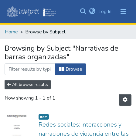
(current)
Log In
Communities
&
Home
Browse by Subject
Collections
All of DSpace
Browsing by Subject "Narrativas de
barras organizadas"
Browse
All browse results
Now showing
1 - 1 of 1
Item
Redes sociales: interacciones y
narraciones de violencia entre las