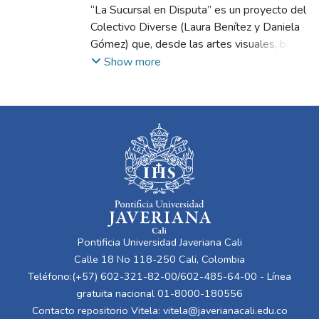
Benítez, Laura
“La Sucursal en Disputa” es un proyecto del
;
Gómez Ramírez, Daniela
;
López Velásquez, Luz Adriana
Colectivo Diverse (Laura Benítez y Daniela
Gómez) que, desde las artes visuales, busca
visibilizar y reflexionar sobre la diversidad
Show more
de género y las identidades no normativas
en Cali mediante un evento tipo Ballroom —
happening performático inspirado en la
cultura queer de Nueva York— como
espacio artístico, educativo y seguro donde
se cuestionan los roles de género y se
promueve la inclusión. A partir de referentes
como Simone de Beauvoir, Judith Butler,
Guerrilla Girls y el documental Paris is
Burning, el proyecto propone romper con
Pontificia Universidad Javeriana Cali
los estereotipos binarios y crear comunidad
Calle 18 No 118-250 Cali, Colombia
a través del arte, el performance, la moda y
Teléfono:(+57) 602-321-82-00/602-485-64-00 - Línea
el baile. El evento, realizado en Río Studio,
gratuita nacional 01-8000-180556
reunió participantes de distintas identidades
Contacto repositorio Vitela:
vitela@javerianacali.edu.co
en categorías que exaltan la autenticidad, la