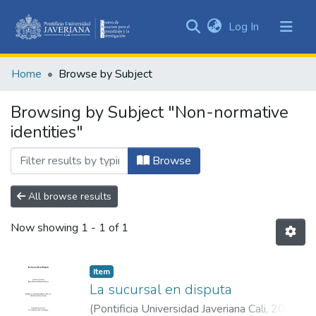
(current)
Log In
Communities
&
Home
Browse by Subject
Collections
All of DSpace
Browsing by Subject "Non-normative
identities"
Browse
All browse results
Now showing
1 - 1 of 1
Item
La sucursal en disputa
(
Pontificia Universidad Javeriana Cali
,
2021
)