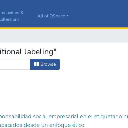
mmunities &
All of DSpace
ollections
tional labeling"
Browse
sponsabilidad social empresarial en el etiquetado n
pacados desde un enfoque ético