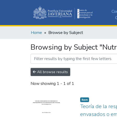
Co
C
Home
Browse by Subject
Browsing by Subject "Nutri
All browse results
Now showing
1 - 1 of 1
Item
Teoría de la re
envasados o em