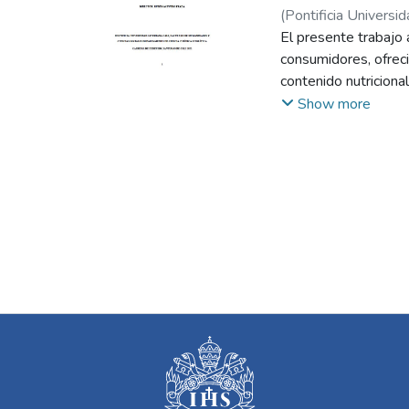
(
Pontificia Universid
El presente trabajo 
consumidores, ofrec
contenido nutriciona
consumidores conoce
Show more
facilitando eleccio
obesidad. Esta últi
especialmente en Am
alarmante.
La investigación se
las empresas tienen 
económicos. En este 
sino también como u
Constitución Políti
consumidor de infor
La resolución 810 d
alimentos debe ser 
consumidores –aunqu