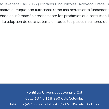
ad Javeriana Cali
,
2022
)
Morales Pino, Nicolás
;
Acevedo Prada, R
analiza el etiquetado nutricional como una herramienta fundamen
iéndoles información precisa sobre los productos que consumen, i
l. La adopción de este sistema en todos los países miembros de l
r los riesgos asociados a productos con altos contenidos de gra
nes informadas que favorezcan una vida saludable y prevengan en
ma, de acuerdo con cifras de la ONU en 2019, afecta a 105 millo
érica Latina y el Caribe, donde el consumo de alimentos ultrap
 fundamenta en el enfoque ético de la Responsabilidad Social Emp
una obligación moral de contribuir al bienestar de la sociedad má
contexto, el etiquetado nutricional actúa no solo como una medi
na garantía de derechos fundamentales como la salud y la infor
ca de Colombia y respaldados por normativas como la Ley 1480 d
mación engañosa.
e 2021 en Colombia refuerza este compromiso, estableciendo que
Pontificia Universidad Javeriana Cali
claro y comprensible. Desde la perspectiva de la Teoría Normativ
Calle 18 No 118-250 Cali, Colombia
e no tienen un vínculo directo con las empresas productoras– po
Teléfono:(+57) 602-321-82-00/602-485-64-00 - Línea