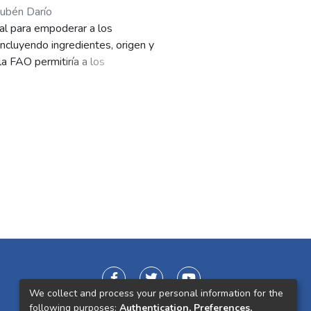
ubén Darío
tal para empoderar a los
ncluyendo ingredientes, origen y
a FAO permitiría a los
sas saturadas, azúcares o sodio,
fermedades crónicas como la
nes de personas en todo el mundo,
rocesados es una tendencia
resarial (RSE), que sostiene que
s allá de sus intereses
da de protección al consumidor,
mación, ambos consagrados en la
e 2011, que protege al
 el etiquetado nutricional en
a de Stakeholders, los
We collect and process your personal information for the
seen un interés legítimo en el
following purposes:
Authentication, Preferences,