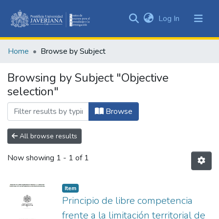
(current)
Log In
Communities
&
Home
Browse by Subject
Collections
All of DSpace
Browsing by Subject "Objective
selection"
Browse
All browse results
Now showing
1 - 1 of 1
Item
Principio de libre competencia
frente a la limitación territorial de