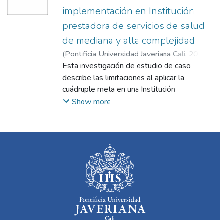
implementación en Institución
prestadora de servicios de salud
de mediana y alta complejidad
(
Pontificia Universidad Javeriana Cali
,
2020
)
Alarcón Grisales, Diana Rocío
Esta investigación de estudio de caso
;
Londoño
Pineda, Luz Karine
describe las limitaciones al aplicar la
;
Arboleda Cano, Martha
Viviana
cuádruple meta en una Institución
Prestadora de Servicios de salud (IPS). Con
Show more
entrevistas semiestructuradas, analizadas
bajo el software ATLAS.ti, se identifica que
la estrategia no se definió desde la
planeación institucional. Entre los principales
resultados de esta investigación se
identificó que la desarticulación entre IPS
de diferentes niveles, inequidad de oferta
de servicios de salud, emisión de políticas
nacionales no alineadas, falta de
humanización de la atención, comunicación,