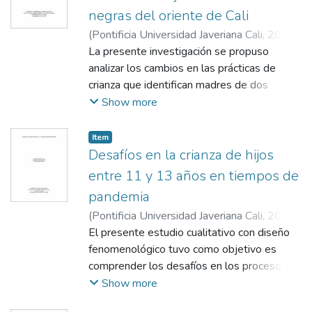
negras del oriente de Cali
(
Pontificia Universidad Javeriana Cali
,
2023
)
Millán Castro, Daniela
La presente investigación se propuso
;
Ortiz Zúñiga, Ana
Sofía
analizar los cambios en las prácticas de
;
Zamora Criollo, Liseth Dayana
;
Cuenca
Morales, James
crianza que identifican madres de dos
generaciones (abuelas e hijas) de familias
Show more
negras que viven en el oriente de Cali. La
muestra se conformó por 6 participantes de
Item
tres familias, tres abuelas y tres madres
Desafíos en la crianza de hijos
(una por cada familia), donde las abuelas
entre 11 y 13 años en tiempos de
vivieron un proceso de migración desde el
pandemia
Pacífico colombiano. Este estudio es
(
Pontificia Universidad Javeriana Cali
,
2021
)
cualitativo y se realizó bajo un diseño
Ángel López, Alejandro
El presente estudio cualitativo con diseño
;
Bazante Guerrero,
narrativo; se recolectó la información por
Laura Sofía
fenomenológico tuvo como objetivo es
;
Hoyos Orrego, Daniela
;
Peláez
medio de dos entrevistas
Lozano, María del Socorro
comprender los desafíos en los procesos
semiestructuradas elaboradas a partir de la
de crianza que reconocen padres de familia
Show more
revisión bibliográfica y la identificación de
con hijos de 11 a 13 años. Participaron 7
las categorías. Los hallazgos demuestran