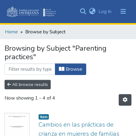
(current)
Log In
Communities
&
Home
Browse by Subject
Collections
All of DSpace
Browsing by Subject "Parenting
practices"
Browse
All browse results
Now showing
1 - 4 of 4
Item
Cambios en las prácticas de
crianza en mujeres de familias