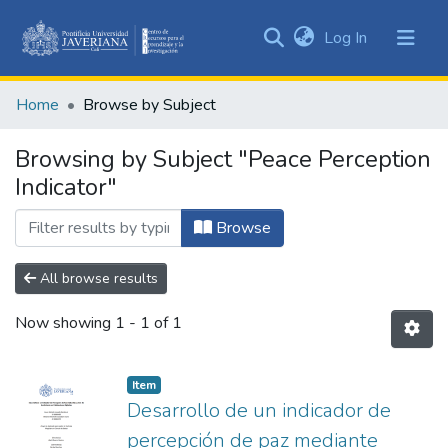
(current)
Log In
Communities
&
Home
Browse by Subject
Collections
All of DSpace
Browsing by Subject "Peace Perception
Indicator"
Browse
All browse results
Now showing
1 - 1 of 1
Item
Desarrollo de un indicador de
percepción de paz mediante