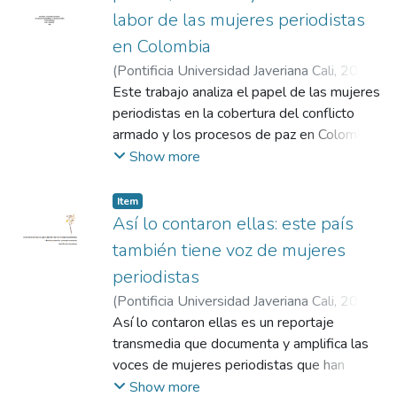
labor de las mujeres periodistas
en Colombia
(
Pontificia Universidad Javeriana Cali
,
2025
)
Martínez Sarmiento, Itzel
Este trabajo analiza el papel de las mujeres
;
Guerrero
Rodríguez, Freddy Alfonso
periodistas en la cobertura del conflicto
armado y los procesos de paz en Colombia,
entendiendo su labor como una forma de
Show more
participación política atravesada por
desigualdades de género. A partir de
Item
entrevistas en profundidad con ocho
Así lo contaron ellas: este país
periodistas de distintas regiones y
también tiene voz de mujeres
mediante un análisis narrativo y de
periodistas
discursos, se identifican los principales
(
Pontificia Universidad Javeriana Cali
,
2025
)
obstáculos que enfrentan: precariedad
Martínez Sarmiento, Itzel
Así lo contaron ellas es un reportaje
;
Valencia Giraldo,
laboral, censura y autocensura, violencias
Víctor Hugo
transmedia que documenta y amplifica las
simbólicas y desigualdades territoriales. Sin
voces de mujeres periodistas que han
embargo, el estudio también muestra cómo
cubierto el conflicto armado y la paz en
Show more
estas periodistas despliegan estrategias