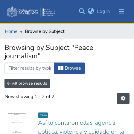
(current)
Log In
Communities
&
Home
Browse by Subject
Collections
All of DSpace
Browsing by Subject "Peace
journalism"
Browse
All browse results
Now showing
1 - 2 of 2
Item
Así lo contaron ellas: agencia
política, violencia y cuidado en la