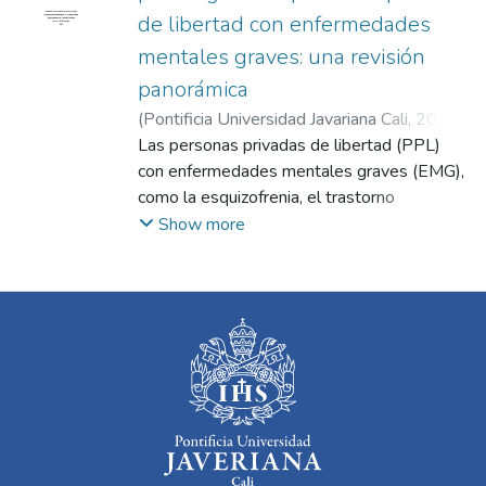
de libertad con enfermedades
mentales graves: una revisión
panorámica
(
Pontificia Universidad Javariana Cali
,
2025
)
Agudelo Jamis, María José
Las personas privadas de libertad (PPL)
;
Muñoz Caicedo,
Valentina
con enfermedades mentales graves (EMG),
;
Belalcázar Correa, Mateo
como la esquizofrenia, el trastorno
depresivo mayor y el trastorno afectivo
Show more
bipolar, enfrentan importantes desafíos de
salud mental, exacerbados por las
condiciones de detención y el acceso
limitado a intervenciones especializadas.
Este estudio propone, a través de una
revisión exhaustiva siguiendo el protocolo
PRISMA, analizar la evidencia disponible
sobre los resultados psicológicos de las
intervenciones implementadas en esta
población. Se utilizaron las bases de datos