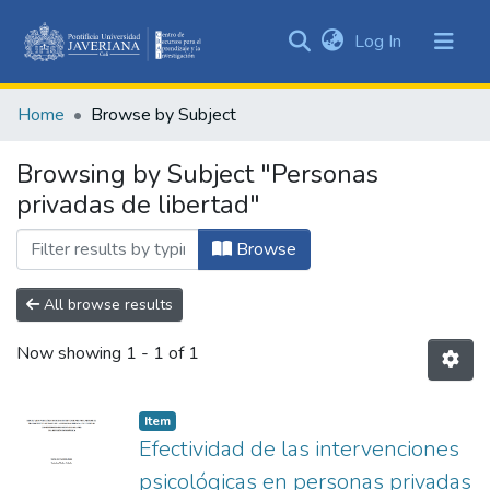
(current)
Log In
Communities
&
Home
Browse by Subject
Collections
All of DSpace
Browsing by Subject "Personas
privadas de libertad"
Browse
All browse results
Now showing
1 - 1 of 1
Item
Efectividad de las intervenciones
psicológicas en personas privadas