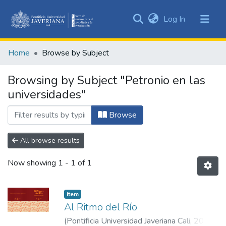
(current)
Log In
Communities
&
Home
Browse by Subject
Collections
All of DSpace
Browsing by Subject "Petronio en las
universidades"
Browse
All browse results
Now showing
1 - 1 of 1
Item
Al Ritmo del Río
(
Pontificia Universidad Javeriana Cali
,
2025
)