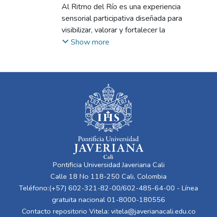
Rosales Betancourt, Ana Sofia
Al Ritmo del Río es una experiencia
;
Sevilla
Peñuela, Manuel Enrique
sensorial participativa diseñada para
visibilizar, valorar y fortalecer la
representación cultural del Pacífico
Show more
colombiano dentro del contexto
universitario. A partir de elementos
identitarios como la música, la gastronomía,
la memoria oral y los saberes tradicionales
presentes en el Festival Petronio Álvarez,
el proyecto crea un recorrido inmersivo que
permite a los asistentes conectar emocional
y culturalmente con las comunidades
afrodescendientes. Mediante investigación
cualitativa, co creación con aliados expertos
Pontificia Universidad Javeriana Cali
y validación con usuarios, la propuesta
Calle 18 No 118-250 Cali, Colombia
demuestra su impacto en el fortalecimiento
Teléfono:(+57) 602-321-82-00/602-485-64-00 - Línea
del sentido de pertenencia y la apropiación
gratuita nacional 01-8000-180556
cultural en nuevos públicos.
Contacto repositorio Vitela:
vitela@javerianacali.edu.co