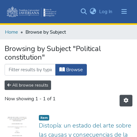
(current)
Log In
Communities
&
Home
Browse by Subject
Collections
All of DSpace
Browsing by Subject "Political
constitution"
Browse
All browse results
Now showing
1 - 1 of 1
Item
Distopía: un estado del arte sobre
las causas y consecuencias de la