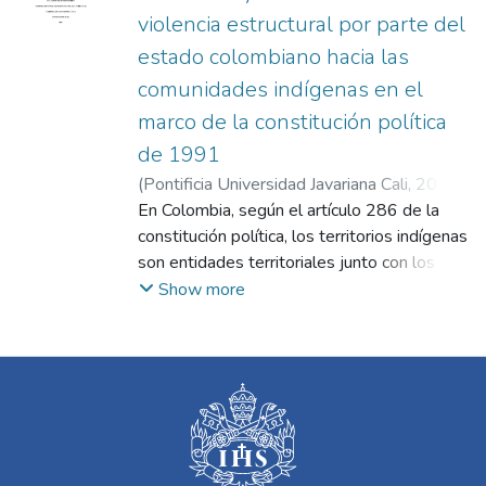
violencia estructural por parte del
estado colombiano hacia las
comunidades indígenas en el
marco de la constitución política
de 1991
(
Pontificia Universidad Javariana Cali
,
2024
)
Samboni Santiago, Sergio Alejandro
En Colombia, según el artículo 286 de la
;
Jiménez Hurtado, Luis Johnny
constitución política, los territorios indígenas
son entidades territoriales junto con los
distritos, departamentos y municipios, pero
Show more
esto no es una realidad en la práctica. El
propósito del presente estado del arte es
realizar la revisión de literatura para
identificar si este fenómeno corresponde a
un tipo de violencia teorizado como
estructural. El concepto se origina para la
investigación desde dos planteamientos