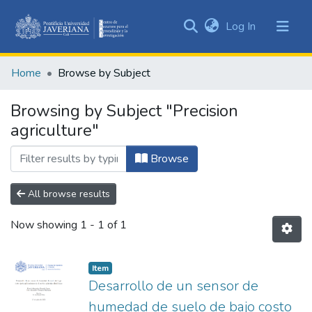
(current)
Log In
Communities
&
Home
Browse by Subject
Collections
All of DSpace
Browsing by Subject "Precision
agriculture"
Browse
All browse results
Now showing
1 - 1 of 1
Item
Desarrollo de un sensor de
humedad de suelo de bajo costo