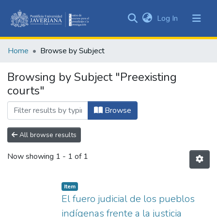
(current)
Log In
Communities
&
Home
Browse by Subject
Collections
All of DSpace
Browsing by Subject "Preexisting
courts"
Browse
All browse results
Now showing
1 - 1 of 1
Item
El fuero judicial de los pueblos
indígenas frente a la justicia