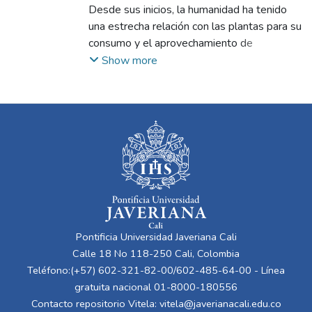
Villa Trochez, Eduardo Andrés
Desde sus inicios, la humanidad ha tenido
;
González
Díaz, José Rafael
una estrecha relación con las plantas para su
consumo y el aprovechamiento de
beneficios alimenticios, saludables,
Show more
bienestar físico, emocional y espiritual
(Gálvez, Lobos y Peralta, 2014). Sin
embargo, con el tiempo han migrado a
entornos urbanos, desentendiéndose de los
conocimientos y beneficios de las plantas y
sus preparados. Actualmente, existen
250.000 plantas identificadas, 50.000 con
usos curativos, de las cuales 6.000 están
en Colombia (Gálvez, Lobos y Peralta,
2014; Giraldo Quintero, 2015). Sin
Pontificia Universidad Javeriana Cali
embargo, la desinformación y
Calle 18 No 118-250 Cali, Colombia
desaprovechamiento ha incrementado
Teléfono:(+57) 602-321-82-00/602-485-64-00 - Línea
enormemente, no obstante, las
gratuita nacional 01-8000-180556
necesidades de los usuarios han aumentado
Contacto repositorio Vitela:
vitela@javerianacali.edu.co
en búsqueda de tendencias ambientales,