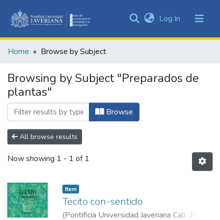
(current)
Log In
Communities
&
Home
Browse by Subject
Collections
All of DSpace
Browsing by Subject "Preparados de
plantas"
Browse
All browse results
Now showing
1 - 1 of 1
Item
Tecito con-sentido
(
Pontificia Universidad Javeriana Cali
,
2023
)