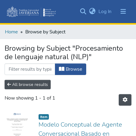
(current)
Log In
Communities
&
Home
Browse by Subject
Collections
All of DSpace
Browsing by Subject "Procesamiento
de lenguaje natural (NLP)"
Browse
All browse results
Now showing
1 - 1 of 1
Item
Modelo Conceptual de Agente
Conversacional Basado en