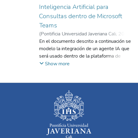
Inteligencia Artificial para
Consultas dentro de Microsoft
Teams
(
Pontificia Universidad Javeriana Cali
,
2025
)
Balaguera Castaño, Daniel Alexander
En el documento descrito a continuación se
;
Góngora Cárdenas, William Felipe
modelo la integración de un agente IA que
;
Sarria
Montemiranda, Gerardo Mauricio
será usado dentro de la plataforma de
Microsoft Teams, dicho agente está
Show more
orientado a dar soporte a todo el plantel
educativo (colaboradores y estudiantes) de
la Pontificia Universidad Javeriana Cali. El
modelo contempla un agente
completamente integrado con el SharePoint
universitario para la búsqueda de
información tanto administrativa como
académica que servirá de base de
conocimiento para el agente. Este modelo
no contemplo una implementación funcional