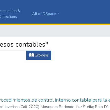
mmunities &
All of DSpace
ollections
esos contables"
Browse
ocedimientos de control interno contable para la
ad Javeriana Cali
,
2020
)
Mosquera Redondo, Luz Stella
;
Polo Día