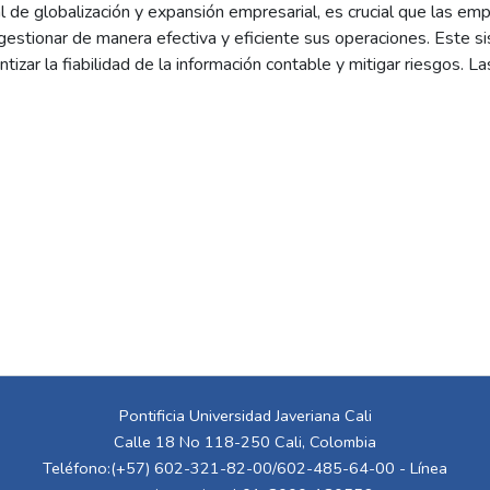
l de globalización y expansión empresarial, es crucial que las 
 gestionar de manera efectiva y eficiente sus operaciones. Este s
ntizar la fiabilidad de la información contable y mitigar riesgos
e estructuras formales y planificación, enfrentan problemas com
e pueden perjudicar su reputación y finanzas. El control interno, a
al y asegura el cumplimiento de objetivos. El trabajo propuesto s
ntrol interno específicos para el proceso contable en la empresa
s, asegurar la calidad de la información y promover la mejora cont
Pontificia Universidad Javeriana Cali
Calle 18 No 118-250 Cali, Colombia
Teléfono:(+57) 602-321-82-00/602-485-64-00 - Línea