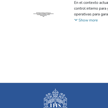
En el contexto actua
control interno para
operativas para gara
a menudo carentes d
Show more
normas y fraudes, qu
calidad organizacion
procedimientos de co
de optimizar proceso