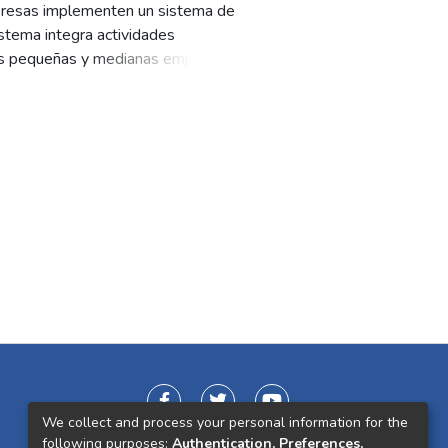
empresas implementen un sistema de
istema integra actividades
. Las pequeñas y medianas empresas,
o malversación, incumplimiento de
l ser bien gestionado, mejora la
e enfoca en desarrollar
 Mercamio S.A., con el objetivo
inua.
We collect and process your personal information for the
following purposes:
Authentication, Preferences,