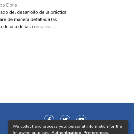
ba Doris
ado del desarrollo de la práctica
are de manera detallada las
ro de una de las compañías de
remos con una contextualizando del
des que la empresa demandaba
des blandas tales como manejo
eflexión acerca de la facultad
contexto laboral. Por otra parte,
 este proceso. Resaltando el
fue muy diligente, manteniendo una
 al interior de la compañía. El
 experiencia muy edificadora,
 brindó las herramientas y
 reto que la vida laboral supone
We collect and process your personal information for the
following purposes:
Authentication, Preferences,