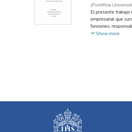
(
Pontificia Universid
El presente trabajo 
empresarial que cur
funciones, responsa
Retail más grandes e
Show more
lugar en donde se l
desde el punto de vi
Excel, Word, y la apl
sancionatoria del em
se considera import
trabajo de seguimien
constante comunicaci
equipamiento para la
gracias a la capacit
conocimientos prácti
para un recién egres