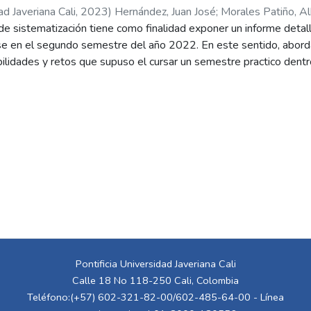
ad Javeriana Cali
,
2023
)
Hernández, Juan José
;
Morales Patiño, Al
de sistematización tiene como finalidad exponer un informe detall
se en el segundo semestre del año 2022. En este sentido, abord
bilidades y retos que supuso el cursar un semestre practico dent
 importantes de Colombia. Teniendo en cuenta lo anterior inicia
levó a cabo la práctica empresarial, explicación de las necesida
sta jurídico, rindiendo informe sobre cómo se aplicaron habilida
icación de conocimiento teóricos jurídicos, para finalizar con una r
pleador bajo la observancia de la teoría del debido proceso en el 
ante destacar el acompañamiento de la universidad durante todo
to por parte de la tutora de practica Alba Doris Morales, quien 
ón y retroalimentación con la jefe del área de relaciones laborales
 práctica logro hacer de esta introducción al contexto laboral una
ación y entrenamiento previo al ingreso de la práctica, en donde se
cos necesarios que fueron de gran apoyo a la hora de enfrentar el
ado.
Pontificia Universidad Javeriana Cali
Calle 18 No 118-250 Cali, Colombia
Teléfono:(+57) 602-321-82-00/602-485-64-00 - Línea