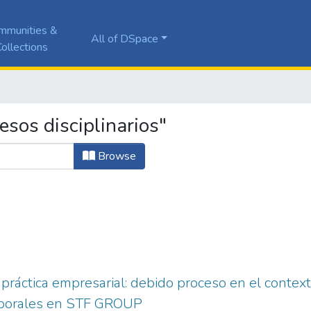
mmunities &
All of DSpace
ollections
sos disciplinarios"
Browse
 práctica empresarial: debido proceso en el contex
laborales en STF GROUP