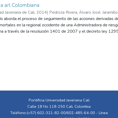
a arl Colombiana
ad Javeriana de Cali
,
2014
)
Pedroza Rivera, Álvaro José
;
Jaramill
o aborda el proceso de seguimiento de las acciones derivadas del
mortales en la regional occidente de una Administradora de riesg
ana a través de la resolución 1401 de 2007 y el decreto ley 12
limiento de las recomendaciones derivadas de accidentes como u
riesgos laborales, cuyo incumplimiento conlleva sanciones determ
nisterio del trabajo. Se identificó que el proceso de seguimiento 
esentaba una serie de oportunidades de mejora en torno a su esta
nformación, criterios de evaluación de calidad y tiempos administra
aracterizó el proceso de seguimiento desde la visión de los actor
ientas de análisis cuantitativo y cualitativo, como la encuesta y 
z DOFA y un flujograma del proceso. Posteriormente, los result
ología articulada a unas propuestas de mejora que desde un enfo
jora detectadas. Para su construcción ésta metodología hace uso
Pontificia Universidad Javeriana Cali
uentran el Análisis jerárquico de procesos (AHP) aplicado a un g
Calle 18 No 118-250 Cali, Colombia
de tiempos. La metodología desarrollada en este trabajo de grad
Teléfono:(+57) 602-321-82-00/602-485-64-00 - Línea
de la Administradora de riesgos laborales en donde se realizó el e