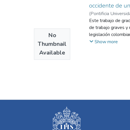
occidente de un
(
Pontificia Universid
Este trabajo de grad
de trabajo graves y 
No
legislación colombi
seguimiento al cump
Show more
Thumbnail
Administradoras de 
Available
territoriales del Mi
riesgos laborales pr
formalización de la i
en primer lugar se c
aplicación de herram
generaron una matri
construir una metod
oportunidades de me
entre las que se enc
procesos y estudio 
por el área técnica 