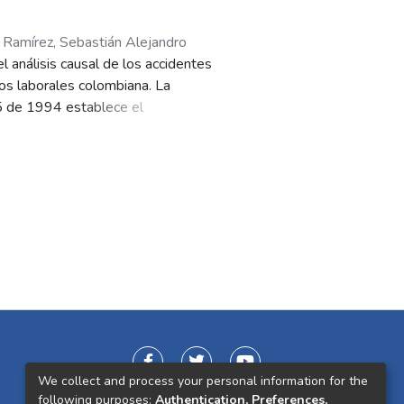
o Ramírez, Sebastián Alejandro
 análisis causal de los accidentes
os laborales colombiana. La
95 de 1994 establece el
na obligación para las
inadas por las direcciones
efectuado por la Administradora de
ndarización, recolección y
tivos de operación. Por tal razón,
es involucrados por medio de la
la observación cuyos resultados
ados generados permitieron
que sistémico dan respuesta a las
 de herramientas ingenieriles
rupo de expertos, gestión de
o ha sido socializada y aprobada
We collect and process your personal information for the
studio. Con el objetivo de
following purposes:
Authentication, Preferences,