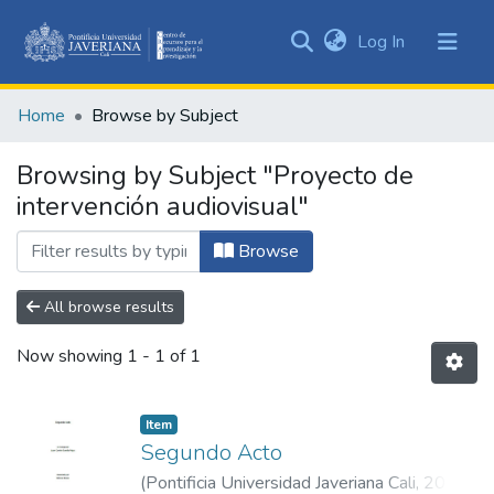
(current)
Log In
Communities
&
Home
Browse by Subject
Collections
All of DSpace
Browsing by Subject "Proyecto de
intervención audiovisual"
Browse
All browse results
Now showing
1 - 1 of 1
Item
Segundo Acto
(
Pontificia Universidad Javeriana Cali
,
2024
)