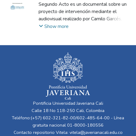
Garcés Rojas, Juan Camilo
Segundo Acto es un documental sobre un
;
Bravo Pedrosa,
Mónica
proyecto de intervención mediante el
audiovisual realizado por Camilo Garcés,
estudiante de Comunicación, en la comuna
Show more
20 de Santiago de Cali. La pieza audiovisual
narra los sucesos en un plazo de dos años,
donde un grupo de jóvenes del barrio Siloé
reciben formación en fotografía y audiovisual
y aprenden a contar sus propias historias.
Los jóvenes, realizan diversos proyectos, y
el proceso culmina con la realización de
principio a fin de un cortometraje titulado La
Bailarina; producto de sus propias
experiencias viviendo en un sector
Pontificia Universidad Javeriana Cali
históricamente marcado por conflictos
Calle 18 No 118-250 Cali, Colombia
sociales.
Teléfono:(+57) 602-321-82-00/602-485-64-00 - Línea
gratuita nacional 01-8000-180556
Contacto repositorio Vitela:
vitela@javerianacali.edu.co