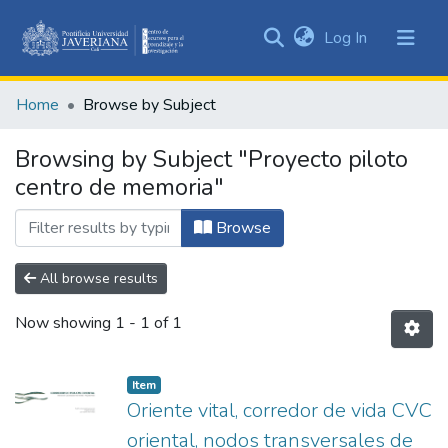
(current)
Log In
Communities
&
Home
Browse by Subject
Collections
All of DSpace
Browsing by Subject "Proyecto piloto
centro de memoria"
Browse
All browse results
Now showing
1 - 1 of 1
Item
Oriente vital, corredor de vida CVC
oriental, nodos transversales de