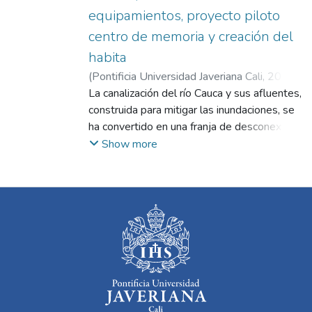
equipamientos, proyecto piloto
centro de memoria y creación del
habita
(
Pontificia Universidad Javeriana Cali
,
2024
)
Osorio Olaya, Laura Catalina
La canalización del río Cauca y sus afluentes,
;
Aponte
Morales, Luisa Fernanda
construida para mitigar las inundaciones, se
ha convertido en una franja de desconexión
en la ciudad de Cali, creando problemas
Show more
significativos. La estructura ha contribuido a
la formación de áreas contaminadas con
residuos de aguas negras, malos olores y
desechos sólidos, especialmente a lo largo
de la gran vía y la calle 73. El nodo de
desarrollo del proyecto piloto es
particularmente afectado por la
contaminación y el deterioro debido a la
falta de educación ambiental, la escasez de
áreas verdes y el desarrollo urbano