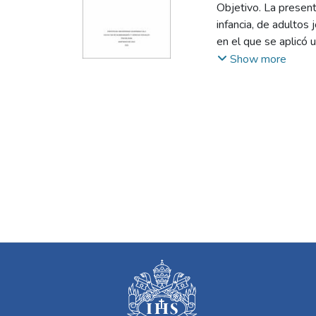
Objetivo. La present
infancia, de adultos
en el que se aplicó 
de forma individuali
Show more
contenido. Resultado
haciendo referencia 
reacciones emociona
investigaciones que 
acompañamiento, la 
recibir la noticia de