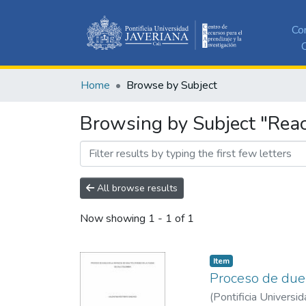
Co
C
Home
Browse by Subject
Browsing by Subject "Rea
All browse results
Now showing
1 - 1 of 1
Item
Proceso de duel
(
Pontificia Universid