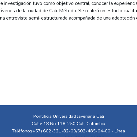
e investigación tuvo como objetivo central, conocer la experienci
 jóvenes de la ciudad de Cali. Método. Se realizó un estudio cuali
una entrevista semi-estructurada acompañada de una adaptación de
zada a 8 adultos jóvenes. Los resultados fueron analizados por me
s. Los adultos jóvenes narran su experiencia frente a la pérdida 
a relaciones, prácticas culturales y proceso de adaptación que expe
les que acompañaron este proceso. Conclusión. Los principales ha
aborden experiencias de duelo en la infancia, la importancia de lo
expresión emocional como un factor protector y adaptativo, la r
 la pérdida y la ausencia de conocimiento frente a la muerte en la in
Pontificia Universidad Javeriana Cali
Calle 18 No 118-250 Cali, Colombia
Teléfono:(+57) 602-321-82-00/602-485-64-00 - Línea