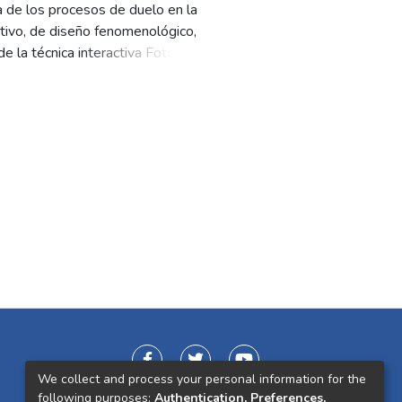
a de los procesos de duelo en la
tativo, de diseño fenomenológico,
 la técnica interactiva Foto Voz,
dio de la técnica de análisis de
de una persona significativa
rimentaron en la infancia, y las
llazgos fueron: la ausencia de
s factores contextuales y el
elevancia frente al momento de
fancia.
We collect and process your personal information for the
following purposes:
Authentication, Preferences,