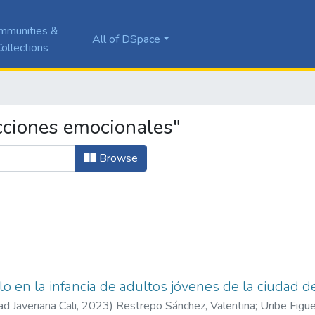
mmunities &
All of DSpace
ollections
cciones emocionales"
Browse
o en la infancia de adultos jóvenes de la ciudad d
ad Javeriana Cali
,
2023
)
Restrepo Sánchez, Valentina
;
Uribe Figu