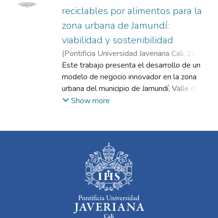
reciclables por alimentos para la
zona urbana de Jamundí:
viabilidad y sostenibilidad
(
Pontificia Universidad Javeriana Cali
,
2025
)
Morera Posso, Juan Carlos
Este trabajo presenta el desarrollo de un
;
Ramírez Vargas,
Luis Enrique
modelo de negocio innovador en la zona
urbana del municipio de Jamundí, Valle del
Cauca, basado en el intercambio de
Show more
materiales reciclables por alimentos. La
iniciativa responde a problemáticas
estructurales de deficiente gestión de
residuos sólidos y elevada inseguridad
alimentaria en sectores vulnerables.
Utilizando metodologías de investigación de
mercados, análisis PESTEL y un marco
teórico enfocado en economía circular,
reciclaje inclusivo e incentivos comunitarios,
se propone un sistema sostenible,