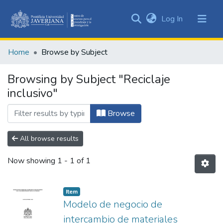
(current)
Log In
Communities
&
Home
Browse by Subject
Collections
All of DSpace
Browsing by Subject "Reciclaje
inclusivo"
Browse
All browse results
Now showing
1 - 1 of 1
Item
Modelo de negocio de
intercambio de materiales