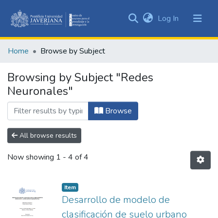
(current)
Log In
Communities
&
Home
Browse by Subject
Collections
All of DSpace
Browsing by Subject "Redes
Neuronales"
Browse
All browse results
Now showing
1 - 4 of 4
Item
Desarrollo de modelo de
clasificación de suelo urbano