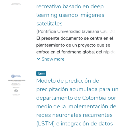
recreativo basado en deep
learning usando imágenes
satelitales
(
Pontificia Universidad Javariana Cali
,
2024
)
Chía Bejarano, Jairo David
El presente documento se centra en el
;
Castaño Cardona,
Nicolás
planteamiento de un proyecto que se
;
Castaño Idárraga, Omar Andrés
enfoca en el fenómeno global del rápido
crecimiento urbano, donde la expansión de
Show more
las ciudades surge de manera acelerada y
con ella la necesidad e importancia de tener
Item
zonas verdes y espacios recreativos dentro
Modelo de predicción de
de ellas. La falta de información precisa
precipitación acumulada para un
sobre la ubicación y extensión de estos
departamento de Colombia por
espacios ha llevado a deficiencias en la
medio de la implementación de
planificación urbana; en respuesta a esta
problemática, se propone la implementación
redes neuronales recurrentes
de un modelo automático basado en Redes
(LSTM) e integración de datos
Neuronales Convolucionales (CNN) para la