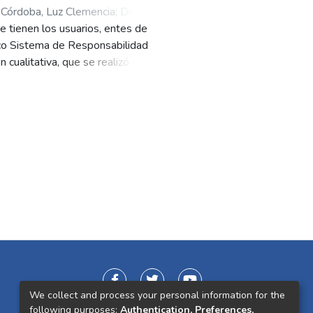
Córdoba, Luz Clemencia
;
Díaz
e tienen los usuarios, entes de
arco Sistema de Responsabilidad
cualitativa, que se realizó desde
, con catorce actores involucrados
n de la información fueron la
ental, donde se implementaron
urativo), y prácticas relacionadas
 Adolescentes (SRPA). Resultados.
 contenido y de las fuentes de la
ada con los conceptos de JR y el
 las modalidades de atención, unas
esos restaurativos, sus relaciones
specto a las fuentes de la
cionada con las vivencias
 cursos, capacitaciones y revisión
s relacionadas con el cargo.
We collect and process your personal information for the
victimarios, operadores
following purposes:
Authentication, Preferences,