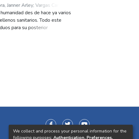
a, Janner Arley
;
Vargas Cardona,
a humanidad des de hace ya varios
ellenos sanitarios. Todo este
iduos para su posterior
 Aprovechables, No Aprovechables
 sobre el manejo de los residuos
riales y esto trae consigo un
rdicios que bus can darles un
ienta tecnológica que permita
stalaciones del campus de la
para el reconocimiento de imágenes
p Learning que tiene por objetivo
és de un proceso de benchmarking
ricas de 0.93 en Accuracy.
We collect and process your personal information for the
following purposes:
Authentication, Preferences,