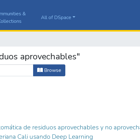
mmunities &
All of DSpace
ollections
iduos aprovechables"
Browse
utomática de residuos aprovechables y no aprovecha
eriana Cali usando Deep Learning