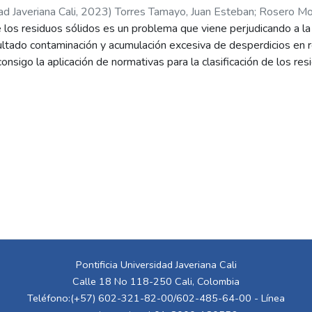
ad Javeriana Cali
,
2023
)
Torres Tamayo, Juan Esteban
;
Rosero Mor
 los residuos sólidos es un problema que viene perjudicando a l
ltado contaminación y acumulación excesiva de desperdicios en r
onsigo la aplicación de normativas para la clasificación de los res
e en Colombia la actual normativa dicta tres tipos de residuos:
bargo, aún con la existencia de normativas y campañas educativas
comunidad no realiza adecuadamente la separación de dichos mate
laboral en las instalaciones dedicadas al procesamiento de despe
o a estos. Este trabajo propone la implementación de una herram
cación automática de los residuos orgánicos enfocándose en las in
ad Javeriana Cali. Para ello, se partió de la visión computacional 
es son procesados y clasificados a partir de un algoritmo de Dee
icar los residuos entre aprovechables y no aprovechables. Despu
mentados con Transfer Learning el modelo escogido alcanza mét
Pontificia Universidad Javeriana Cali
Calle 18 No 118-250 Cali, Colombia
Teléfono:(+57) 602-321-82-00/602-485-64-00 - Línea