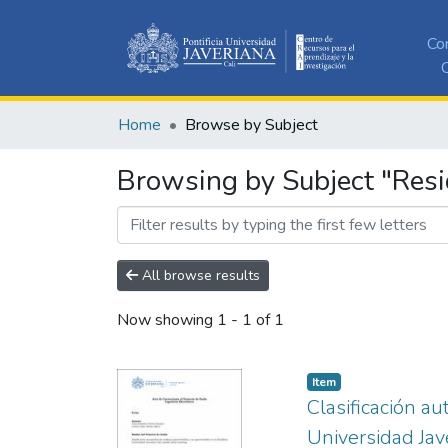
Co
C
Home
Browse by Subject
Browsing by Subject "Res
All browse results
Now showing
1 - 1 of 1
Item
Clasificación a
Universidad Jav