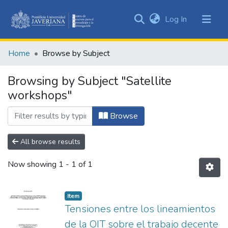
(current)
Log In
Communities
&
Home
Browse by Subject
Collections
All of DSpace
Browsing by Subject "Satellite
workshops"
Browse
All browse results
Now showing
1 - 1 of 1
Item
Tensiones entre los lineamientos
de la OIT sobre el trabajo decente