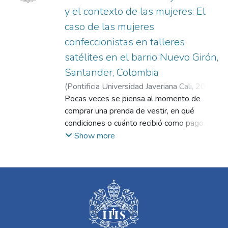
y el contexto de las mujeres: El
caso de las mujeres
confeccionistas en talleres
satélites en el barrio Nuevo Girón,
Santander, Colombia
(
Pontificia Universidad Javeriana Cali
,
2024
)
Guerra Ramírez, Guillermo Alejandro
Pocas veces se piensa al momento de
;
Osorio
Mejía, Ana María
comprar una prenda de vestir, en qué
condiciones o cuánto recibió como pago,
probablemente la mujer confeccionista que
Show more
elaboró dicha prenda. De acuerdo con
entrevistas informales aplicadas en diversos
sectores populares del área metropolitana
de Bucaramanga, de manera previa a la
realización de esta investigación, se estima
que, para obtener un salario mínimo en
2024, una mujer confeccionista tendría que