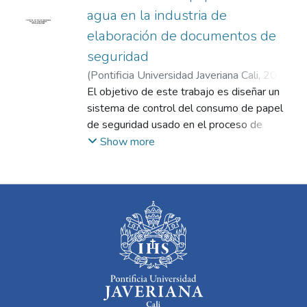
agua en la industria de
elaboración de documentos de
seguridad
(
Pontificia Universidad Javeriana Cali
,
2025
)
Martínez Gabela, Yulieth
El objetivo de este trabajo es diseñar un
;
Sánchez Perdomo,
Alexander
sistema de control del consumo de papel
;
Muñoz Prado, Francisco
de seguridad usado en el proceso de
elaboración de documentos de seguridad en
Show more
la empresa en estudio para mitigar pérdidas
internas que podrían potencialmente
convertirse en fraudes, mediante el uso de
herramientas de trazabilidad. Para lograr
este objetivo se realizará un diagnóstico de
las variables del proceso físico de
producción de documentos de seguridad y
los posibles riesgos asociados a la pérdida
de material por falencias en su método de
trazabilidad, analizar las restricciones