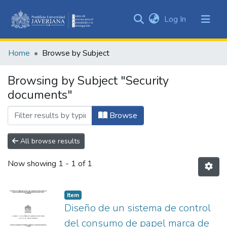
(current)
Log In
Communities
&
Home
Browse by Subject
Collections
All of DSpace
Browsing by Subject "Security
documents"
Browse
All browse results
Now showing
1 - 1 of 1
Item
Diseño de un sistema de control
del consumo de papel marca de