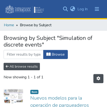
(current)
Log In
Communities
&
Home
Browse by Subject
Collections
All of DSpace
Browsing by Subject "Simulation of
discrete events"
Browse
All browse results
Now showing
1 - 1 of 1
Item
Nuevos modelos para la
operación de parqueaderos