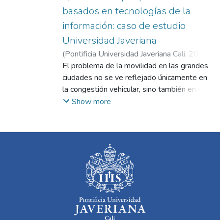
basados en tecnologías de la
información: caso de estudio
Universidad Javeriana
(
Pontificia Universidad Javeriana Cali
,
2020
)
Sanjuan Martínez, Haury Andrés
El problema de la movilidad en las grandes
;
Ñusetz
Córdoba, José Luis
ciudades no se ve reflejado únicamente en
;
Castaño Giraldo, Fabián
Andrés
la congestión vehicular, sino también en la
dificultad vivida normalmente por los
Show more
conductores a la hora de buscar una plaza
de parqueo disponible al llegar a su destino,
este problema por supuesto se encuentra
presente también en los parqueaderos de
las universidades, como en el presente caso
de la Pontificia Universidad Javeriana, sede
Cali, en la que sus estudiantes, profesores y
colaboradores normalmente dedican
grandes cantidades de tiempo buscando
una plaza disponible para estacionarse e ir a