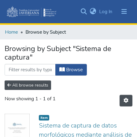
(current)
Log In
Communities
&
Home
Browse by Subject
Collections
All of DSpace
Browsing by Subject "Sistema de
captura"
Browse
All browse results
Now showing
1 - 1 of 1
Item
Sistema de captura de datos
morfológicos mediante análisis de