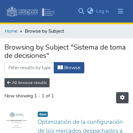
(current)
Log In
Communities
&
Home
Browse by Subject
Collections
All of DSpace
Browsing by Subject "Sistema de toma
de decisiones"
Browse
All browse results
Now showing
1 - 1 of 1
Item
Optimización de la configuración
de los mercados despachados a