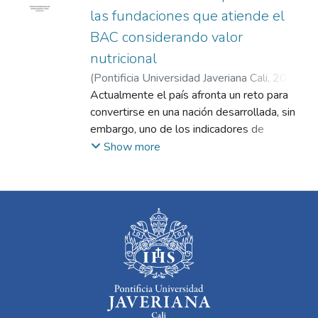
las fundaciones que atiende el
BAC considerando valor
nutricional
(
Pontificia Universidad Javeriana Cali
,
2024
)
Barrera Zapata, Joan Sebastián
Actualmente el país afronta un reto para
;
Muñoz
Prado, Francisco
convertirse en una nación desarrollada, sin
embargo, uno de los indicadores de
desarrollo está asociado al nivel de
Show more
alimentación de sus habitantes y para el
caso de Colombia, el panorama es
desalentador con cerca de 54% de su
población subalimentada (FAO, 2021). Es
por esto que surgen estrategias para
combatir este problema, como los
Objetivos de Desarrollo Sostenible (ODS) y
organizaciones como los Bancos de
Alimentos (BAC) que se alinean con los
mismos para cumplir la meta de ser una