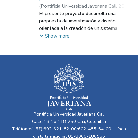
(
Pontificia Universidad Javeriana Cali
,
2017
)
Botero Gómez, Juan David
El presente proyecto desarrolla una
;
Arboleda
Aparicio, Fernando
propuesta de investigación y diseño
orientada a la creación de un sistema
interdisciplinar de intervención del espacio
Show more
público, aplicado a problemáticas sociales
desde la noción de territorio, comunidad y
cultura. A partir del análisis, la observación y
el acercamiento directo con las personas, se
plantea una intervención en el Parque
Artesanal La Loma de la Cruz que fomente
la participación comunitaria, la educación
ciudadana y la resignificación del valor del
espacio público.
La propuesta integra saberes provenientes
Pontificia Universidad Javeriana Cali
de distintas disciplinas y se apoya en
Calle 18 No 118-250 Cali, Colombia
metodologías de diseño participativo,
Teléfono:(+57) 602-321-82-00/602-485-64-00 - Línea
donde la comunidad actúa como agente
gratuita nacional 01-8000-180556