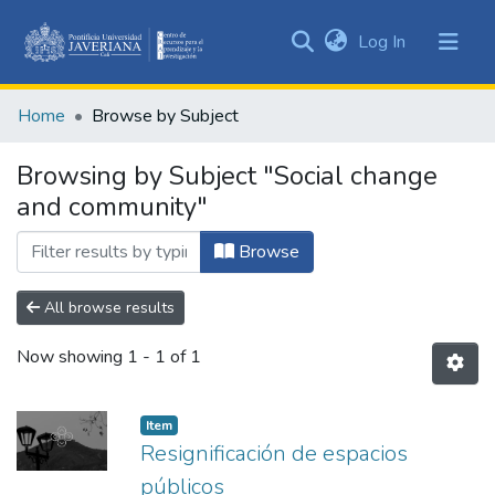
(current)
Log In
Communities
&
Home
Browse by Subject
Collections
All of DSpace
Browsing by Subject "Social change
and community"
Browse
All browse results
Now showing
1 - 1 of 1
Item
Resignificación de espacios
públicos